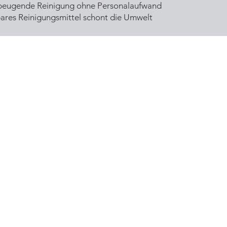
beugende Reinigung ohne Personalaufwand
ares Reinigungsmittel schont die Umwelt