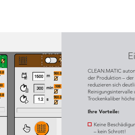
E
CLEAN.MATIC automati
der Produktion – der 
reduzieren sich deutli
Reinigungsintervalle
Trockenkaliber höchst 
Ihre Vorteile:
Keine Beschädigung
– kein Schrott!