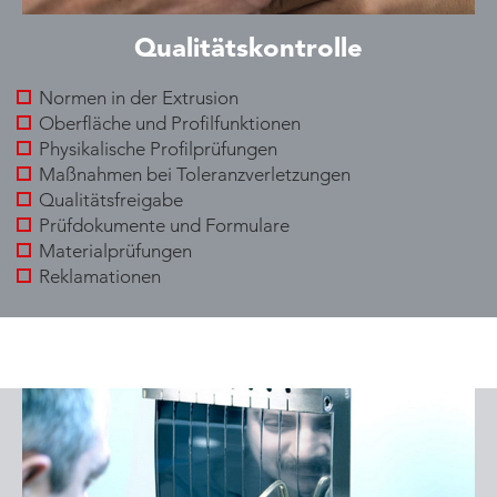
Qualitätskontrolle
Normen in der Extrusion
Oberfläche und Profilfunktionen
Physikalische Profilprüfungen
Maßnahmen bei Toleranzverletzungen
Qualitätsfreigabe
Prüfdokumente und Formulare
Materialprüfungen
Reklamationen