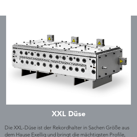
XXL Düse
Die XXL-Düse ist der Rekordhalter in Sachen Größe aus
dem Hause Exelliq und bringt die mächtigsten Profile,