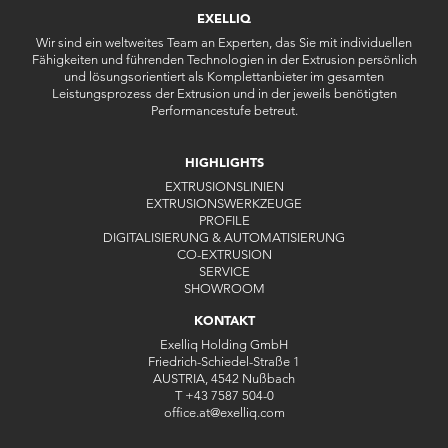
EXELLIQ
Wir sind ein weltweites Team an Experten, das Sie mit individuellen
Fähigkeiten und führenden Technologien in der Extrusion persönlich
und lösungsorientiert als Komplettanbieter im gesamten
Leistungsprozess der Extrusion und in der jeweils benötigten
Performancestufe betreut.
HIGHLIGHTS
EXTRUSIONSLINIEN
EXTRUSIONSWERKZEUGE
PROFILE
DIGITALISIERUNG & AUTOMATISIERUNG
CO-EXTRUSION
SERVICE
SHOWROOM
KONTAKT
Exelliq Holding GmbH
Friedrich-Schiedel-Straße 1
AUSTRIA, 4542 Nußbach
T
+43 7587 504-0
office.at
@
exelliq
.
com