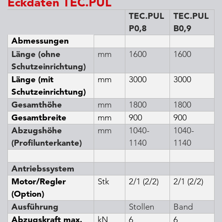
Eckdaten TEC.PUL
TEC.PUL
TEC.PUL
P0,8
B0,9
Abmessungen
Länge (ohne
mm
1600
1600
Schutzeinrichtung)
Länge (mit
mm
3000
3000
Schutzeinrichtung)
Gesamthöhe
mm
1800
1800
Gesamtbreite
mm
900
900
Abzugshöhe
mm
1040-
1040-
(Profilunterkante)
1140
1140
Antriebssystem
Motor/Regler
Stk
2/1 (2/2)
2/1 (2/2)
(Option)
Ausführung
Stollen
Band
Abzugskraft max.
kN
6
6