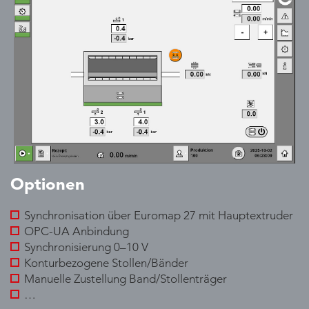
Optionen
Synchronisation über Euromap 27 mit Hauptextruder
OPC-UA Anbindung
Synchronisierung 0–10 V
Konturbezogene Stollen/Bänder
Manuelle Zustellung Band/Stollenträger
…