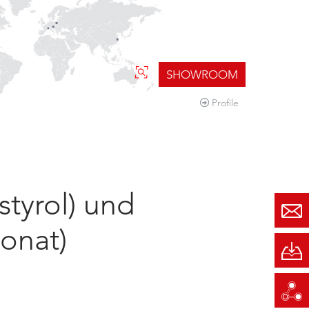
SHOWROOM
Profile
tyrol) und
onat)