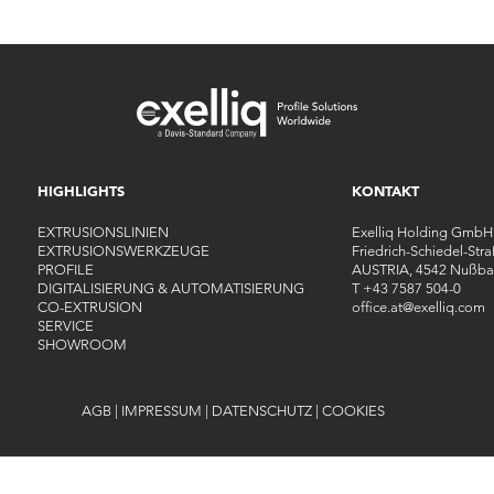
HIGHLIGHTS
KONTAKT
EXTRUSIONSLINIEN
Exelliq Holding GmbH
EXTRUSIONSWERKZEUGE
Friedrich-Schiedel-Str
PROFILE
AUSTRIA, 4542 Nußba
DIGITALISIERUNG & AUTOMATISIERUNG
T
+43 7587 504-0
CO-EXTRUSION
office.at
@
exelliq
.
com
SERVICE
SHOWROOM
AGB
|
IMPRESSUM
|
DATENSCHUTZ
|
COOKIES