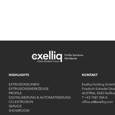
HIGHLIGHTS
KONTAKT
EXTRUSIONSLINIEN
Exelliq Holding GmbH
EXTRUSIONSWERKZEUGE
Friedrich-Schiedel-Str
PROFILE
AUSTRIA, 4542 Nußba
DIGITALISIERUNG & AUTOMATISIERUNG
T
+43 7587 504-0
CO-EXTRUSION
office.at
@
exelliq
.
com
SERVICE
SHOWROOM