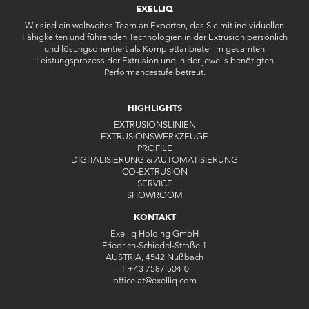
EXELLIQ
Wir sind ein weltweites Team an Experten, das Sie mit individuellen
Fähigkeiten und führenden Technologien in der Extrusion persönlich
und lösungsorientiert als Komplettanbieter im gesamten
Leistungsprozess der Extrusion und in der jeweils benötigten
Performancestufe betreut.
HIGHLIGHTS
EXTRUSIONSLINIEN
EXTRUSIONSWERKZEUGE
PROFILE
DIGITALISIERUNG & AUTOMATISIERUNG
CO-EXTRUSION
SERVICE
SHOWROOM
KONTAKT
Exelliq Holding GmbH
Friedrich-Schiedel-Straße 1
AUSTRIA, 4542 Nußbach
T
+43 7587 504-0
office.at
@
exelliq
.
com